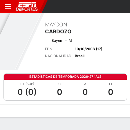
MAYCON
CARDOZO
Bayern
M
FDN
10/10/2008 (17)
NACIONALIDAD
Brasil
ESTADÍSTICAS DE TEMPORADA 2026-27 1ALE
TIT (SUP)
G
A
TT
0 (0)
0
0
0
Perfil de Jugador
Bio
Noticias
Partidos
Estadísticas