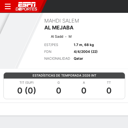
MAHDI SALEM
AL MEJABA
Al Sadd
M
EST/PES
1.7 m, 68 kg
FDN
4/4/2004 (22)
NACIONALIDAD
Qatar
ESTADÍSTICAS DE TEMPORADA 2026 INT
TIT (SUP)
G
A
TT
0 (0)
0
0
0
Perfil de Jugador
Bio
Noticias
Partidos
Estadísticas