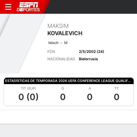
MAKSIM
KOVALEVICH
Isloch
M
FDN
2/5/2002 (24)
NACIONALIDAD
Bielorrusia
ESTADÍSTICAS DE TEMPORADA 2026 UEFA CONFERENCE LEAGUE QUALIFYING
TIT (SUP)
G
A
TT
0 (0)
0
0
0
Perfil de Jugador
Bio
Noticias
Partidos
Estadísticas