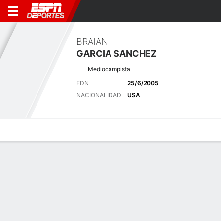
BRAIAN
GARCIA SANCHEZ
Mediocampista
FDN
25/6/2005
NACIONALIDAD
USA
Perfil de Jugador
Bio
Noticias
Partidos
Estadísticas
Últimas noticias
Ver Todo