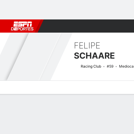
Fútbol
MLB
F. Americano
Básquetbol
WNBA
F1
Boxe
FELIPE
SCHAARE
Racing Club
#59
Medioca
Perfil de Jugador
Bio
Noticias
Partidos
Estadísticas