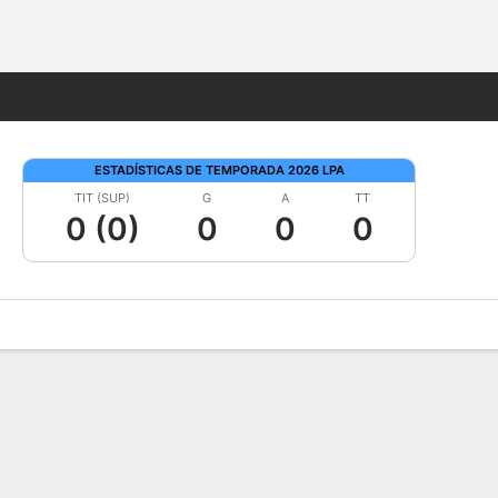
Watch
Juegos
ESTADÍSTICAS DE TEMPORADA 2026 LPA
TIT (SUP)
G
A
TT
0 (0)
0
0
0