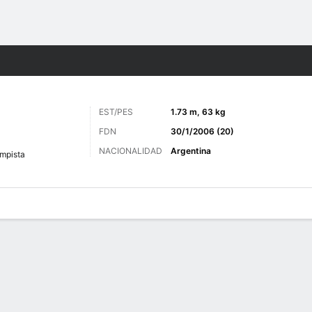
o
Más Deportes
EST/PES
1.73 m, 63 kg
FDN
30/1/2006 (20)
NACIONALIDAD
Argentina
mpista