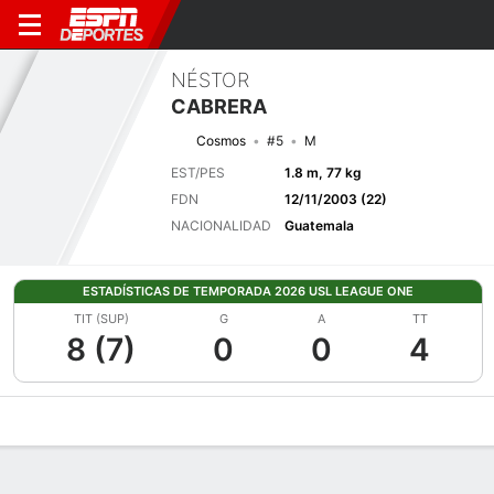
NÉSTOR
CABRERA
Cosmos
#5
M
EST/PES
1.8 m, 77 kg
FDN
12/11/2003 (22)
NACIONALIDAD
Guatemala
ESTADÍSTICAS DE TEMPORADA 2026 USL LEAGUE ONE
TIT (SUP)
G
A
TT
8 (7)
0
0
4
Perfil de Jugador
Bio
Noticias
Partidos
Estadísticas