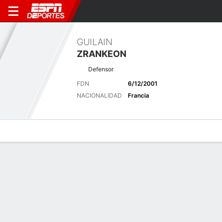
GUILAIN
ZRANKEON
Defensor
FDN
6/12/2001
NACIONALIDAD
Francia
Perfil de Jugador
Bio
Noticias
Partidos
Estadísticas
Resumen
Sin información disponible