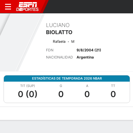
LUCIANO
BIOLATTO
Rafaela
M
FDN
9/8/2004 (21)
NACIONALIDAD
Argentina
ESTADÍSTICAS DE TEMPORADA 2026 NBAR
TIT (SUP)
G
A
TT
0 (0)
0
0
0
Perfil de Jugador
Bio
Noticias
Partidos
Estadísticas