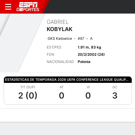
GABRIEL
KOBYLAK
GKS Katowice
#87
A
EST/PES
1.91 m, 83 kg
FDN
20/2/2002 (24)
NACIONALIDAD
Polonia
ESTADÍSTICAS DE TEMPORADA 2026 UEFA CONFERENCE LEAGUE QUALIFYING
TIT (SUP)
AT
VI
GC
2 (0)
0
0
3
Perfil de Jugador
Bio
Noticias
Partidos
Estadísticas