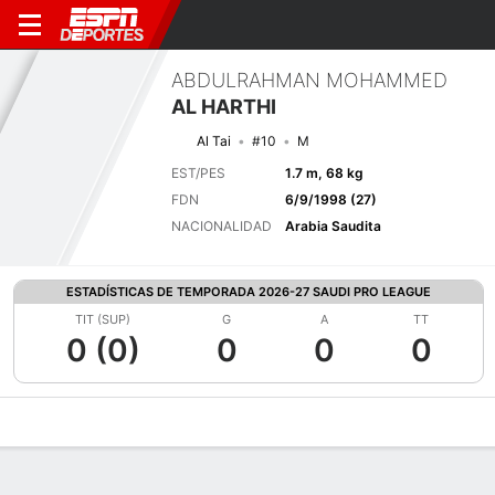
ABDULRAHMAN MOHAMMED
AL HARTHI
Al Tai
#10
M
EST/PES
1.7 m, 68 kg
FDN
6/9/1998 (27)
NACIONALIDAD
Arabia Saudita
ESTADÍSTICAS DE TEMPORADA 2026-27 SAUDI PRO LEAGUE
TIT (SUP)
G
A
TT
0 (0)
0
0
0
Perfil de Jugador
Bio
Noticias
Partidos
Estadísticas