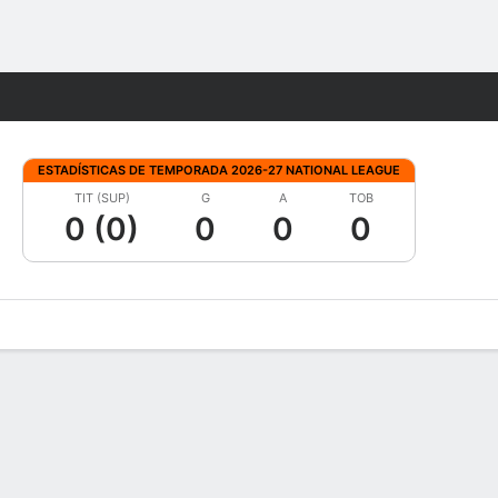
Watch
Juegos
ESTADÍSTICAS DE TEMPORADA 2026-27 NATIONAL LEAGUE
TIT (SUP)
G
A
TOB
0 (0)
0
0
0