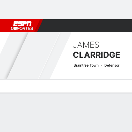
Fútbol
MLB
F. Americano
Básquetbol
WNBA
F1
Boxe
JAMES
CLARRIDGE
Braintree Town
Defensor
Perfil de Jugador
Bio
Noticias
Partidos
Estadísticas