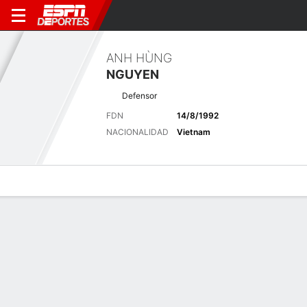
ANH HÙNG
NGUYEN
Defensor
FDN
14/8/1992
NACIONALIDAD
Vietnam
Perfil de Jugador
Bio
Noticias
Partidos
Estadísticas
Últimas noticias
Ver Todo