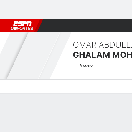
Fútbol
MLB
F. Americano
Básquetbol
WNBA
F1
Boxe
GHALAM MO
Arquero
Perfil de Jugador
Bio
Noticias
Partidos
Estadísticas