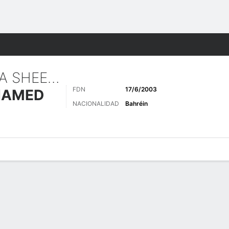
o
Más Deportes
OMAR ABDULLA SHEER MOHAMED
FDN
17/6/2003
HAMED
NACIONALIDAD
Bahréin