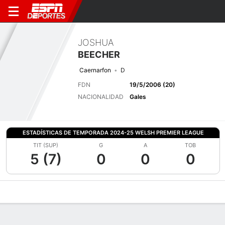
JOSHUA
BEECHER
Caernarfon
D
FDN
19/5/2006 (20)
NACIONALIDAD
Gales
ESTADÍSTICAS DE TEMPORADA 2024-25 WELSH PREMIER LEAGUE
TIT (SUP)
G
A
TOB
5 (7)
0
0
0
Perfil de Jugador
Bio
Noticias
Partidos
Estadísticas