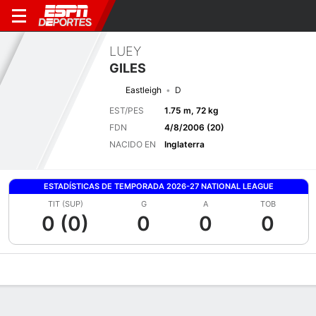
LUEY
GILES
Eastleigh
D
EST/PES
1.75 m, 72 kg
FDN
4/8/2006 (20)
NACIDO EN
Inglaterra
ESTADÍSTICAS DE TEMPORADA 2026-27 NATIONAL LEAGUE
TIT (SUP)
G
A
TOB
0 (0)
0
0
0
Perfil de Jugador
Bio
Noticias
Partidos
Estadísticas