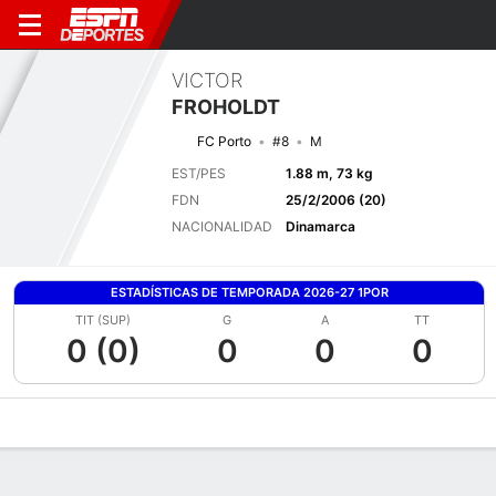
VICTOR
FROHOLDT
FC Porto
#8
M
EST/PES
1.88 m, 73 kg
FDN
25/2/2006 (20)
NACIONALIDAD
Dinamarca
ESTADÍSTICAS DE TEMPORADA 2026-27 1POR
TIT (SUP)
G
A
TT
0 (0)
0
0
0
Perfil de Jugador
Bio
Noticias
Partidos
Estadísticas