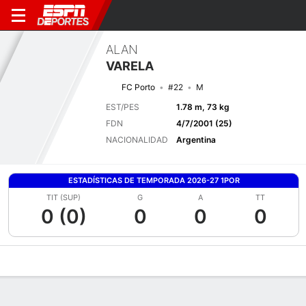
ALAN
VARELA
FC Porto
#22
M
EST/PES
1.78 m, 73 kg
FDN
4/7/2001 (25)
NACIONALIDAD
Argentina
ESTADÍSTICAS DE TEMPORADA 2026-27 1POR
TIT (SUP)
G
A
TT
0 (0)
0
0
0
Perfil de Jugador
Bio
Noticias
Partidos
Estadísticas