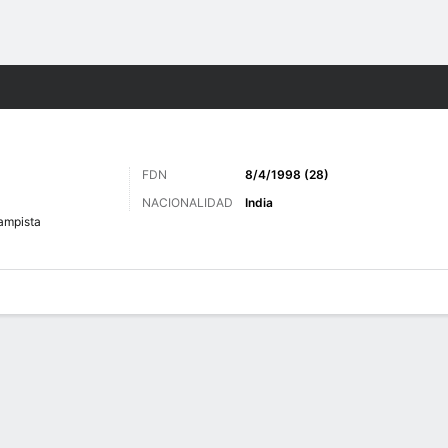
o
Más Deportes
FDN
8/4/1998 (28)
NACIONALIDAD
India
ampista