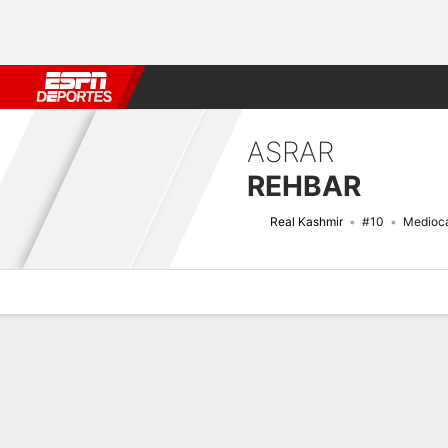
Fútbol
MLB
F. Americano
Básquetbol
WNBA
F1
Boxe
ASRAR
REHBAR
Real Kashmir
#10
Medioc
Perfil de Jugador
Bio
Noticias
Partidos
Estadísticas