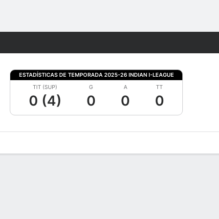
Watch
Juegos
ESTADÍSTICAS DE TEMPORADA 2025-26 INDIAN I-LEAGUE
TIT (SUP)
G
A
TT
0 (4)
0
0
0