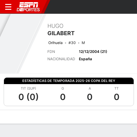
HUGO
GILABERT
Orihuela
#30
M
FDN
12/12/2004 (21)
NACIONALIDAD
España
ESTADÍSTICAS DE TEMPORADA 2025-26 COPA DEL REY
TIT (SUP)
G
A
TT
0 (0)
0
0
0
Perfil de Jugador
Bio
Noticias
Partidos
Estadísticas