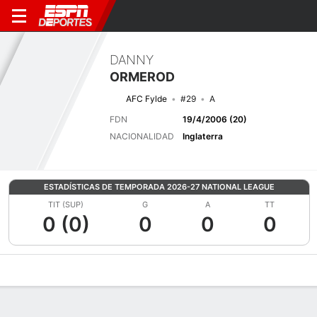
DANNY
ORMEROD
AFC Fylde
#29
A
FDN
19/4/2006 (20)
NACIONALIDAD
Inglaterra
ESTADÍSTICAS DE TEMPORADA 2026-27 NATIONAL LEAGUE
TIT (SUP)
G
A
TT
0 (0)
0
0
0
Perfil de Jugador
Bio
Noticias
Partidos
Estadísticas