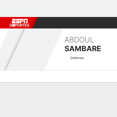
Fútbol
MLB
F. Americano
Básquetbol
WNBA
F1
Boxe
ABDOUL
SAMBARE
Defensor
Perfil de Jugador
Bio
Noticias
Partidos
Estadísticas