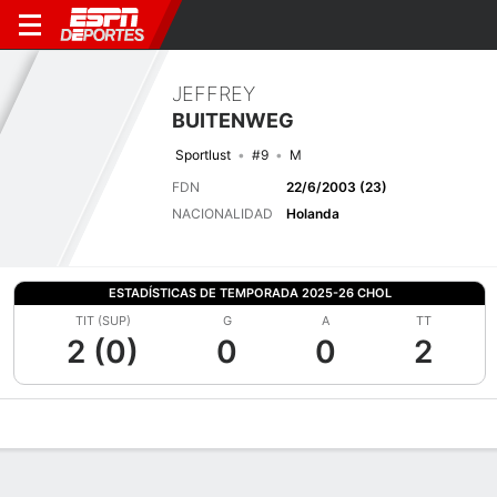
JEFFREY
BUITENWEG
Sportlust
#9
M
FDN
22/6/2003 (23)
NACIONALIDAD
Holanda
ESTADÍSTICAS DE TEMPORADA 2025-26 CHOL
TIT (SUP)
G
A
TT
2 (0)
0
0
2
Perfil de Jugador
Bio
Noticias
Partidos
Estadísticas