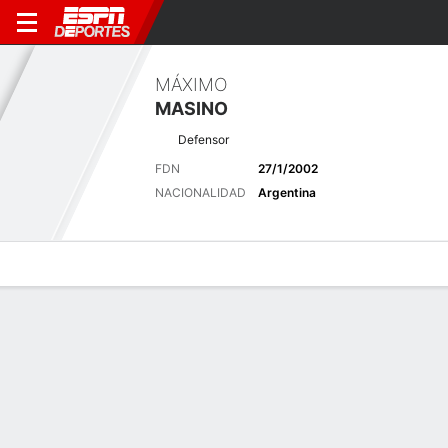
MÁXIMO
MASINO
Defensor
FDN
27/1/2002
NACIONALIDAD
Argentina
Perfil de Jugador
Bio
Noticias
Partidos
Estadísticas
Últimas noticias
Ver Todo