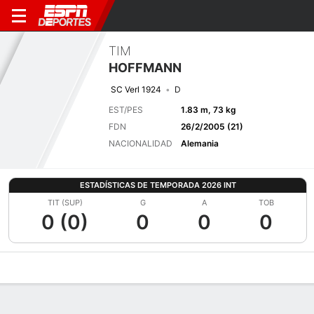
TIM
HOFFMANN
SC Verl 1924
D
EST/PES
1.83 m, 73 kg
FDN
26/2/2005 (21)
NACIONALIDAD
Alemania
ESTADÍSTICAS DE TEMPORADA 2026 INT
TIT (SUP)
G
A
TOB
0 (0)
0
0
0
Perfil de Jugador
Bio
Noticias
Partidos
Estadísticas