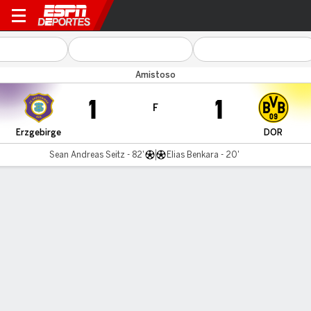
Erzgebirge v Dortmund
Amistoso
1
1
F
Erzgebirge
DOR
Sean Andreas Seitz - 82'
Elias Benkara - 20'
Resumen
Comentario
LÍNEA DE TIEMPO DE JUEGO
Erzgebirge