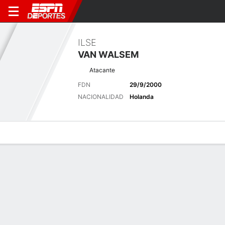
ILSE
VAN WALSEM
Atacante
FDN
29/9/2000
NACIONALIDAD
Holanda
Perfil de Jugador
Bio
Noticias
Partidos
Estadísticas
Últimas noticias
Ver Todo