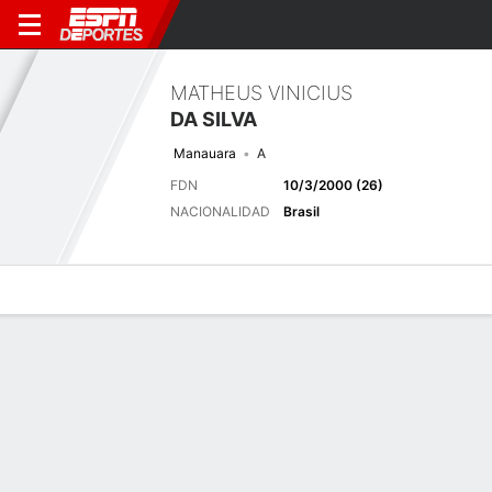
MATHEUS VINICIUS
DA SILVA
Manauara
A
FDN
10/3/2000 (26)
NACIONALIDAD
Brasil
Perfil de Jugador
Bio
Noticias
Partidos
Estadísticas
Últimas noticias
Ver Todo