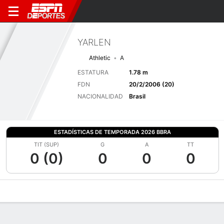
YARLEN
Athletic
A
ESTATURA
1.78 m
FDN
20/2/2006 (20)
NACIONALIDAD
Brasil
ESTADÍSTICAS DE TEMPORADA 2026 BBRA
TIT (SUP)
G
A
TT
0 (0)
0
0
0
Perfil de Jugador
Bio
Noticias
Partidos
Estadísticas