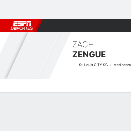
Fútbol
MLB
F. Americano
Básquetbol
WNBA
F1
Boxe
ZACH
ZENGUE
St. Louis CITY SC
Mediocamp
Perfil de Jugador
Bio
Noticias
Partidos
Estadísticas