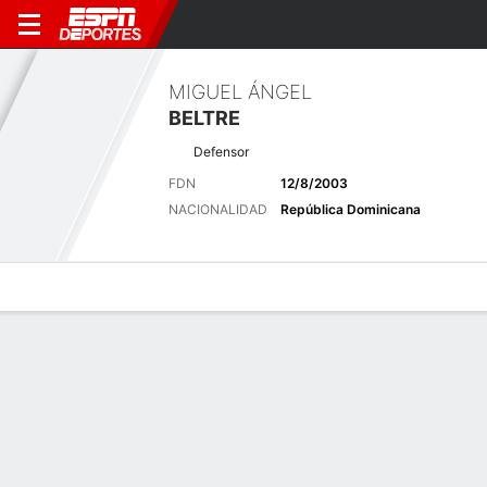
MIGUEL ÁNGEL
BELTRE
Defensor
FDN
12/8/2003
NACIONALIDAD
República Dominicana
Perfil de Jugador
Bio
Noticias
Partidos
Estadísticas
Últimas noticias
Ver Todo