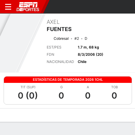
AXEL
FUENTES
Cobresal
#2
D
EST/PES
1.7 m, 68 kg
FDN
8/3/2006 (20)
NACIONALIDAD
Chile
ESTADÍSTICAS DE TEMPORADA 2026 1CHL
TIT (SUP)
G
A
TOB
0 (0)
0
0
0
Perfil de Jugador
Bio
Noticias
Partidos
Estadísticas