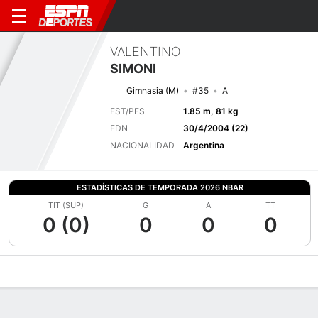
VALENTINO
SIMONI
Gimnasia (M)
#35
A
EST/PES
1.85 m, 81 kg
FDN
30/4/2004 (22)
NACIONALIDAD
Argentina
ESTADÍSTICAS DE TEMPORADA 2026 NBAR
TIT (SUP)
G
A
TT
0 (0)
0
0
0
Perfil de Jugador
Bio
Noticias
Partidos
Estadísticas