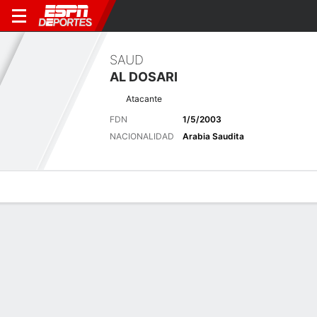
SAUD
AL DOSARI
Atacante
FDN
1/5/2003
NACIONALIDAD
Arabia Saudita
Perfil de Jugador
Bio
Noticias
Partidos
Estadísticas
Últimas noticias
Ver Todo