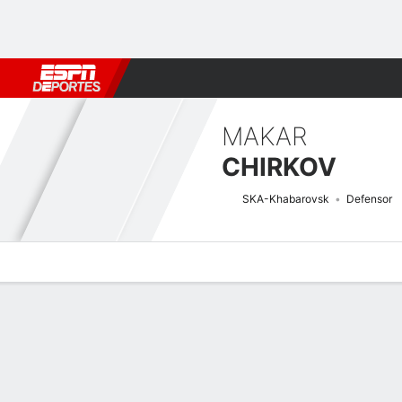
Fútbol
MLB
F. Americano
Básquetbol
WNBA
F1
Boxe
MAKAR
CHIRKOV
SKA-Khabarovsk
Defensor
Perfil de Jugador
Bio
Noticias
Partidos
Estadísticas