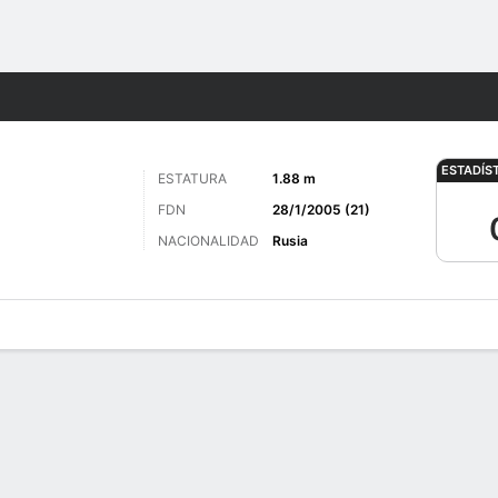
o
Más Deportes
ESTADÍS
ESTATURA
1.88 m
FDN
28/1/2005 (21)
NACIONALIDAD
Rusia