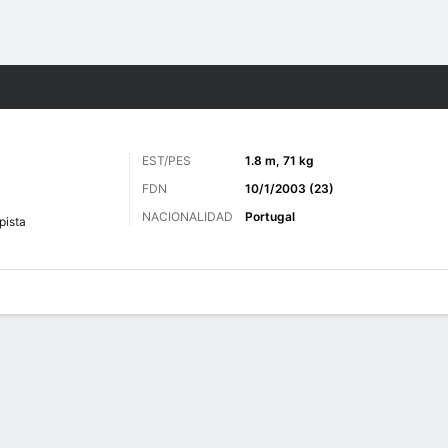
o
Más Deportes
EST/PES
1.8 m, 71 kg
FDN
10/1/2003 (23)
NACIONALIDAD
Portugal
ista