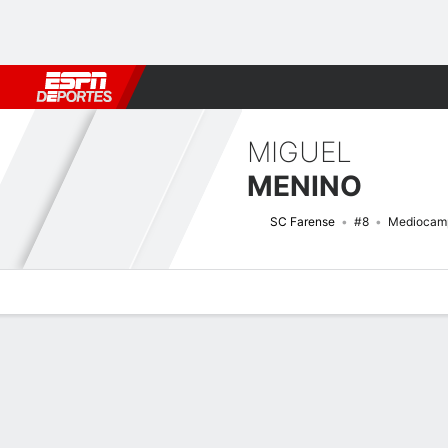
Fútbol
MLB
F. Americano
Básquetbol
WNBA
F1
Boxe
MIGUEL
MENINO
SC Farense
#8
Mediocamp
Perfil de Jugador
Bio
Noticias
Partidos
Estadísticas