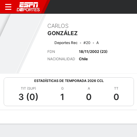
CARLOS
GONZÁLEZ
Deportes Rec
#20
A
FDN
18/11/2002 (23)
NACIONALIDAD
Chile
ESTADÍSTICAS DE TEMPORADA 2026 CCL
TIT (SUP)
G
A
TT
3 (0)
1
0
0
Perfil de Jugador
Bio
Noticias
Partidos
Estadísticas