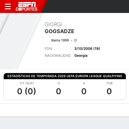
GIORGI
GOGSADZE
Iberia 1999
D
FDN
3/10/2006 (19)
NACIONALIDAD
Georgia
ESTADÍSTICAS DE TEMPORADA 2026 UEFA EUROPA LEAGUE QUALFIYING
TIT (SUP)
G
A
TOB
0 (0)
0
0
0
Perfil de Jugador
Bio
Noticias
Partidos
Estadísticas