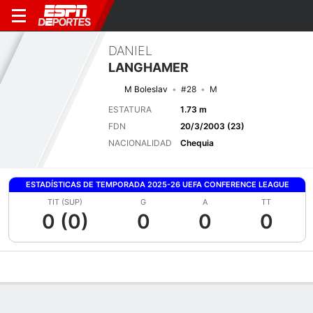
DANIEL
LANGHAMER
M Boleslav
#28
M
ESTATURA
1.73 m
FDN
20/3/2003 (23)
NACIONALIDAD
Chequia
ESTADÍSTICAS DE TEMPORADA 2025-26 UEFA CONFERENCE LEAGUE
TIT (SUP)
G
A
TT
0 (0)
0
0
0
Perfil de Jugador
Bio
Noticias
Partidos
Estadísticas