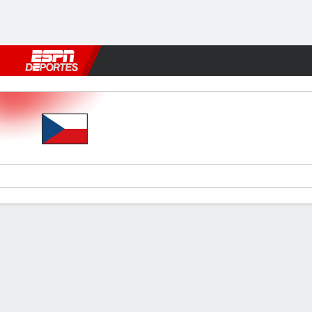
Fútbol
MLB
F. Americano
Básquetbol
WNBA
F1
Boxe
Czechia v Belgium
Resumen