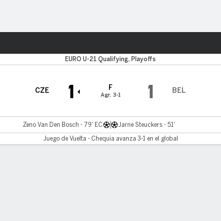
o
Más Deportes
EURO U-21 Qualifying, Playoffs
1
1
F
CZE
BEL
Agr. 3-1
Zeno Van Den Bosch - 79' EC
Jarne Steuckers - 51'
Juego de Vuelta - Chequia avanza 3-1 en el global