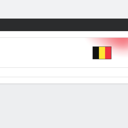
Watch
Juegos