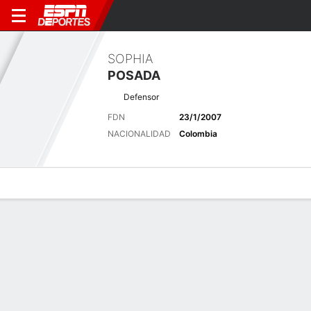
SOPHIA
POSADA
Defensor
FDN
23/1/2007
NACIONALIDAD
Colombia
Perfil de Jugador
Bio
Noticias
Partidos
Estadísticas
Últimas noticias
Ver Todo