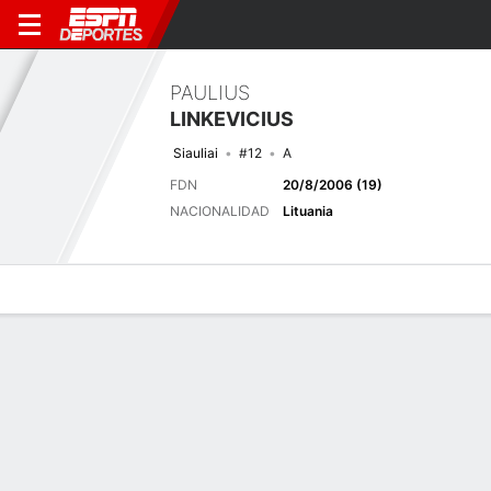
PAULIUS
LINKEVICIUS
Siauliai
#12
A
FDN
20/8/2006 (19)
NACIONALIDAD
Lituania
Perfil de Jugador
Bio
Noticias
Partidos
Estadísticas
Próximo partido
2025-26 UEFA European Under-21 Championship Qualifying, Etapa de Grupos