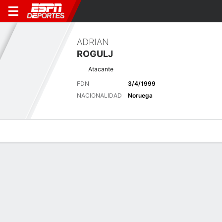
ADRIAN
ROGULJ
Atacante
FDN
3/4/1999
NACIONALIDAD
Noruega
Perfil de Jugador
Bio
Noticias
Partidos
Estadísticas
Últimas noticias
Ver Todo