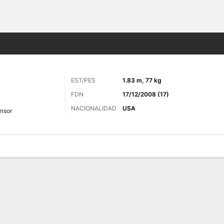
o
Más Deportes
EST/PES
1.83 m, 77 kg
FDN
17/12/2008 (17)
NACIONALIDAD
USA
nsor