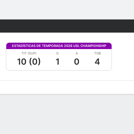
Watch
Juegos
ESTADÍSTICAS DE TEMPORADA 2026 USL CHAMPIONSHIP
TIT (SUP)
G
A
TOB
10 (0)
1
0
4