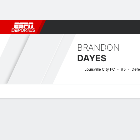
Fútbol
MLB
F. Americano
Básquetbol
WNBA
F1
Boxe
BRANDON
DAYES
Louisville City FC
#5
Defe
Perfil de Jugador
Bio
Noticias
Partidos
Estadísticas