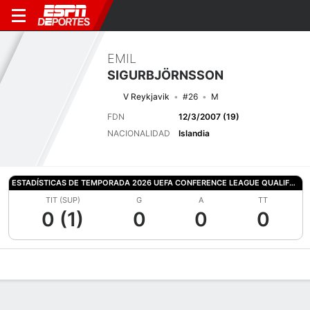
EMIL
SIGURBJÖRNSSON
V Reykjavik
#26
M
FDN
12/3/2007 (19)
NACIONALIDAD
Islandia
ESTADÍSTICAS DE TEMPORADA 2026 UEFA CONFERENCE LEAGUE QUALIFYING
TIT (SUP)
G
A
TT
0 (1)
0
0
0
Perfil de Jugador
Bio
Noticias
Partidos
Estadísticas