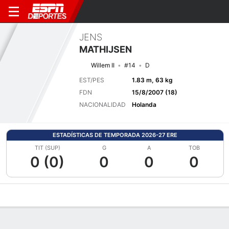
JENS
MATHIJSEN
Willem II
#14
D
EST/PES
1.83 m, 63 kg
FDN
15/8/2007 (18)
NACIONALIDAD
Holanda
ESTADÍSTICAS DE TEMPORADA 2026-27 ERE
TIT (SUP)
G
A
TOB
0 (0)
0
0
0
Perfil de Jugador
Bio
Noticias
Partidos
Estadísticas