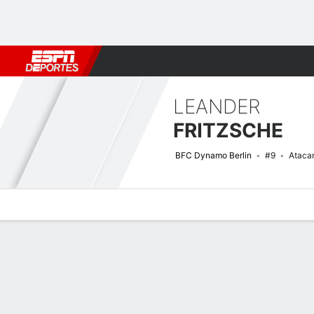
Fútbol
MLB
F. Americano
Básquetbol
WNBA
F1
Boxe
LEANDER
FRITZSCHE
BFC Dynamo Berlin
#9
Ataca
Perfil de Jugador
Bio
Noticias
Partidos
Estadísticas