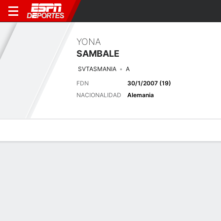
YONA
SAMBALE
SVTASMANIA
A
FDN
30/1/2007 (19)
NACIONALIDAD
Alemania
Perfil de Jugador
Bio
Noticias
Partidos
Estadísticas
Resumen
Sin información disponible