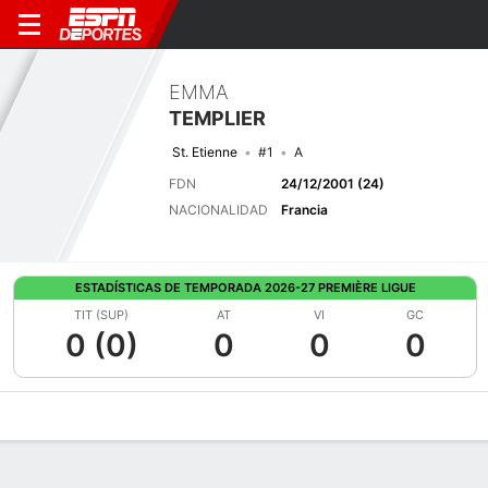
EMMA
TEMPLIER
St. Etienne
#1
A
FDN
24/12/2001 (24)
NACIONALIDAD
Francia
ESTADÍSTICAS DE TEMPORADA 2026-27 PREMIÈRE LIGUE
TIT (SUP)
AT
VI
GC
0 (0)
0
0
0
Perfil de Jugador
Bio
Noticias
Partidos
Estadísticas