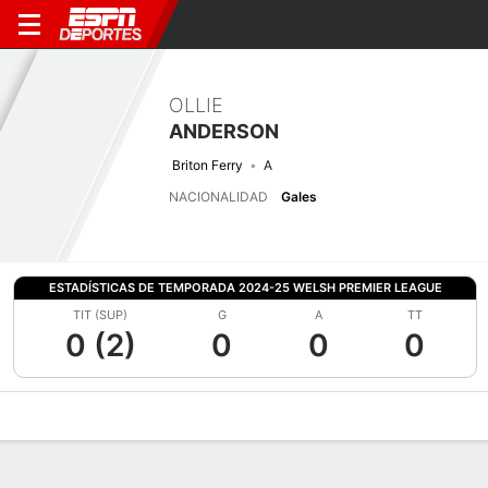
OLLIE
ANDERSON
Briton Ferry
A
NACIONALIDAD
Gales
ESTADÍSTICAS DE TEMPORADA 2024-25 WELSH PREMIER LEAGUE
TIT (SUP)
G
A
TT
0 (2)
0
0
0
Perfil de Jugador
Bio
Noticias
Partidos
Estadísticas