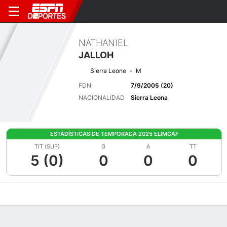
NATHANIEL
JALLOH
Sierra Leone
M
FDN
7/9/2005 (20)
NACIONALIDAD
Sierra Leona
ESTADÍSTICAS DE TEMPORADA 2025 ELIMCAF
TIT (SUP)
G
A
TT
5 (0)
0
0
0
Perfil de Jugador
Bio
Noticias
Partidos
Estadísticas